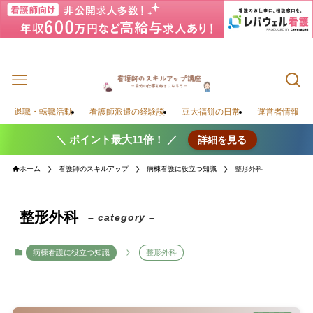
退職・転職活動
看護師派遣の経験談
豆大福餅の日常
運営者情報
＼ ポイント最大11倍！ ／
詳細を見る
ホーム
看護師のスキルアップ
病棟看護に役立つ知識
整形外科
整形外科
– category –
病棟看護に役立つ知識
整形外科